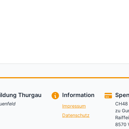
ildung Thurgau
Information
Spe
uenfeld
CH48 
Impressum
zu Gu
Datenschutz
Raiffe
8570 