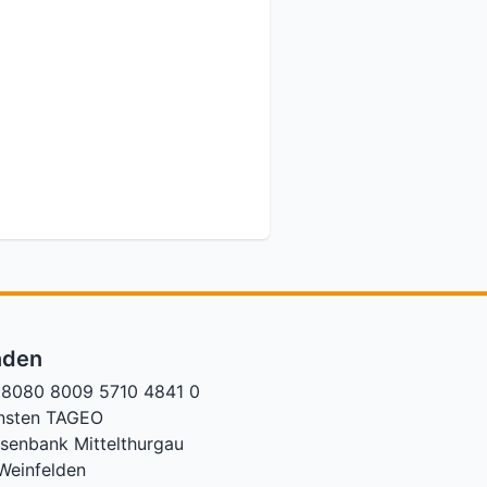
nden
8080 8009 5710 4841 0
nsten TAGEO
isenbank Mittelthurgau
Weinfelden